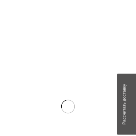
Сохранить моё имя, email и адрес сайта в этом браузере для
последующих моих комментариев.
Похожие товары
В наличии
Рассчитать доставку
Сравнить