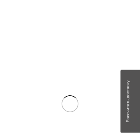
позволяет выбрать оптимальное решение для конкретной
модели сельскохозяйственной техники.
Главная страница
»
ПРАМО электрика
»
Генераторы
»
Генераторы на СЕЛЬХОЗТЕХНИКУ
»
Дв. ЯМЗ
Показаны все результаты (7)
Показать фильтры
Показать
9
12
18
24
В наличии
Рассчитать доставку