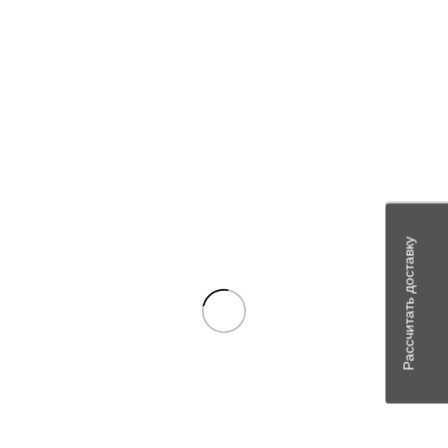
дв. КАМАЗ 740, 820
Детали
Производитель
АО "Шадринский автоагрегатный завод"
Исполнение
алюминиевое
Отзывы (0)
Отзывы
Рассчитать доставку
Отзывов пока нет.
Будьте первым, кто оставил отзыв на “ОНВ5490А-1172010
(ШААЗ) КАМАЗ 5490,65206,65207,65208 с дв. Daimler
OM457LA, КАМАЗ 6580,65801,65802 с дв. Cummins ISG12,
КАМАЗ 6520 "Люкс" с дв. Cummins ISL 400 50”
Ваш адрес email не будет опубликован.
Обязательные поля
помечены
*
Ваша оценка
*