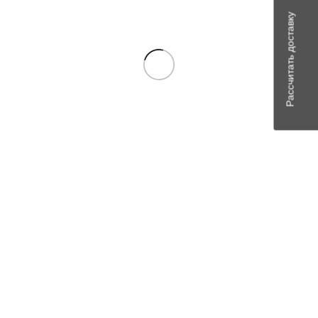
Рассчитать доставку
Имя
*
Email
*
Сохранить моё имя, email и адрес сайта в этом браузере для
последующих моих комментариев.
Похожие товары
В наличии
Сравнить
Quick view
Add to wishlist