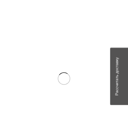
Детали
Отзывы (0)
Детали
Производитель
ООО "Оренбургский радиатор"
Исполнение
медно-латунное
Рассчитать доставку
Завод изготовитель
ООО "Оренбургский радиатор"
Отзывы (0)
Отзывы
Отзывов пока нет.
Будьте первым, кто оставил отзыв на “А21.01.270 Крышка
радиатора МТЗ б/резинки Оренб.”
Ваш адрес email не будет опубликован.
Обязательные поля