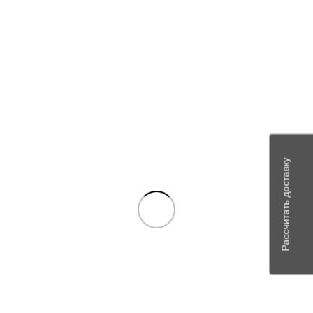
Отзывов пока нет.
Будьте первым, кто оставил отзыв на “9402.3701-18 (АТЭ-1)
Генератор ГАЗ, УАЗ с дв. УМЗ 4213,-4217 поликлин. шкив
(14В, 100А)”
Ваш адрес email не будет опубликован.
Обязательные поля
помечены
*
Ваша оценка
*
Ваш отзыв
*
Рассчитать доставку
Имя
*
Email
*