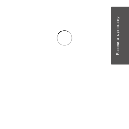
Рассчитать доставку
Похожие товары
В наличии
Сравнить
Quick view
Add to wishlist
3110-8101060-10 Радиатор отопителя 3110, 3-х
ряд, (диам.20 мм) ШААЗ