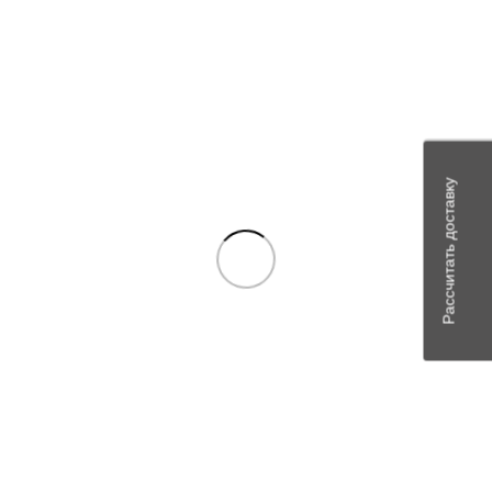
помечены
*
Ваша оценка
*
Ваш отзыв
*
Рассчитать доставку
Имя
*
Email
*
Сохранить моё имя, email и адрес сайта в этом браузере для
последующих моих комментариев.
Похожие товары