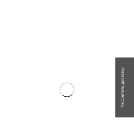
Рассчитать доставку
Сравнить
Quick view
Add to wishlist
Привод 2502.3708.600-10 (ELTRA) на
стар.2501.3708-20, -21 (ЯМЗ), 2501.3708-10, -11