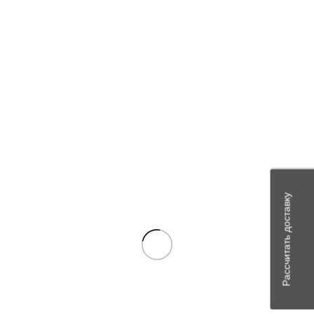
Email
*
Сохранить моё имя, email и адрес сайта в этом браузере для
последующих моих комментариев.
Похожие товары
В наличии
Рассчитать доставку
Сравнить
Quick view
Add to wishlist