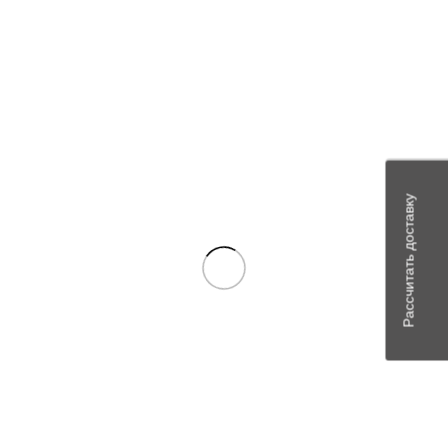
Имя
*
Email
*
Сохранить моё имя, email и адрес сайта в этом браузере для
последующих моих комментариев.
Рассчитать доставку
Похожие товары
В наличии