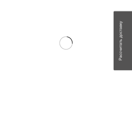
Рассчитать доставку
Сравнить
Quick view
Add to wishlist
Радиатор вод. 3110 Иран 3-х рядн
Сделать предварительный заказ
Цену можно уточнить у менеджера
Артикул:
3210031