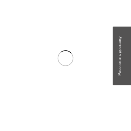
В наличии
Рассчитать доставку
Сравнить
Quick view
Add to wishlist
3302-8101060 Радиатор отопителя ГАЗ-3302 (3-х
р.) диам.16мм ШААЗ
Уточнить наличие
Цену можно уточнить у менеджера
Артикул:
981
В наличии