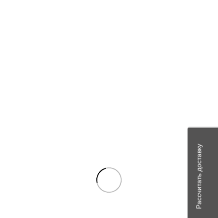
Будьте первым, кто оставил отзыв на “3110-8101060-30
Радиатор отоп. ГАЗ-3110, Оренб.”
Ваш адрес email не будет опубликован.
Обязательные поля
помечены
*
Ваша оценка
*
Ваш отзыв
*
Рассчитать доставку
Имя
*
Email
*
Сохранить моё имя, email и адрес сайта в этом браузере для
последующих моих комментариев.