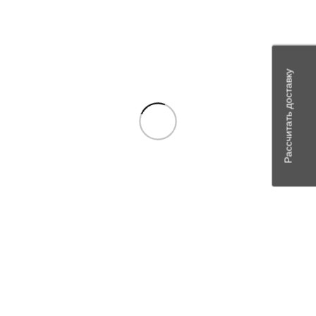
Отзывы
Отзывов пока нет.
Рассчитать доставку
Будьте первым, кто оставил отзыв на “2412.3708000 (АТЭ-1)
Стартер на дв. Д144, Д21А1, Д120 и их модификации (12В)”
Ваш адрес email не будет опубликован.
Обязательные поля
помечены
*
Ваша оценка
*
Ваш отзыв
*
Имя
*