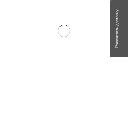
Рассчитать доставку
Имя
*
Email
*
Сохранить моё имя, email и адрес сайта в этом браузере для
последующих моих комментариев.
Похожие товары
В наличии