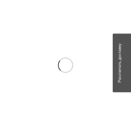
2
3
4
5
6
7
География (отправляет ли компания в
Рассчитать доставку
мой город?)
Укажите, в какие регионы и страны компания отправляет
заказы, чтобы клиент понимал, может ли он получить ваш
товар.
Виды доставки (как я могу получить
заказ?)
Компании предлагают разные варианты транспортировки,
например, через постаматы, пункты выдачи, почтой,
курьером, транспортной компанией и другие. Перечислите
возможные варианты и по каждому из них распишите
условия.