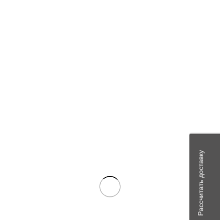
Ваш отзыв
*
Имя
*
Email
*
Сохранить моё имя, email и адрес сайта в этом браузере для
последующих моих комментариев.
Рассчитать доставку
Похожие товары
В наличии